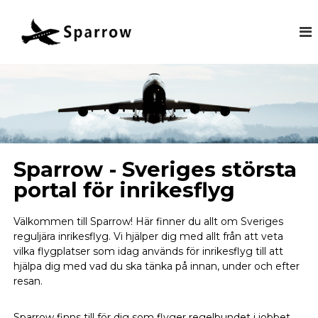
S
p
a
r
r
o
w
.
s
Sparrow - Sveriges största
e
portal för inrikesflyg
Välkommen till Sparrow! Här finner du allt om Sveriges
reguljära inrikesflyg. Vi hjälper dig med allt från att veta
vilka flygplatser som idag används för inrikesflyg till att
hjälpa dig med vad du ska tänka på innan, under och efter
resan.
Sparrow finns till för dig som flyger regelbundet i jobbet