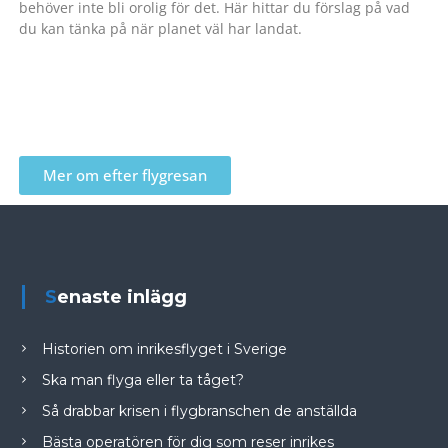
behöver inte bli orolig för det. Här hittar du förslag på vad
du kan tänka på när planet väl har landat.
Mer om efter flygresan
Senaste inlägg
Historien om inrikesflyget i Sverige
Ska man flyga eller ta tåget?
Så drabbar krisen i flygbranschen de anställda
Bästa operatören för dig som reser inrikes