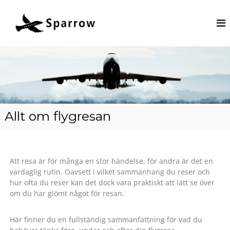
S
p
a
r
r
o
w
.
Allt om flygresan
s
e
Att resa är för många en stor händelse, för andra är det en
vardaglig rutin. Oavsett i vilket sammanhang du reser och
hur ofta du reser kan det dock vara praktiskt att lätt se över
om du har glömt något för resan.
Här finner du en fullständig sammanfattning för vad du